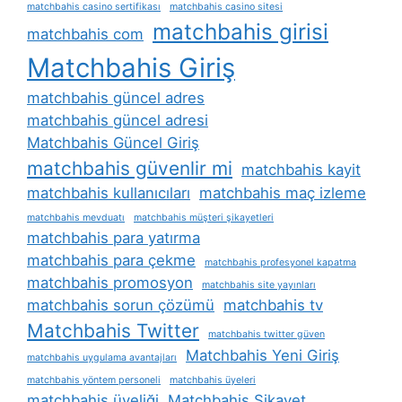
matchbahis casino sertifikası
matchbahis casino sitesi
matchbahis girisi
matchbahis com
Matchbahis Giriş
matchbahis güncel adres
matchbahis güncel adresi
Matchbahis Güncel Giriş
matchbahis güvenlir mi
matchbahis kayit
matchbahis kullanıcıları
matchbahis maç izleme
matchbahis mevduatı
matchbahis müşteri şikayetleri
matchbahis para yatırma
matchbahis para çekme
matchbahis profesyonel kapatma
matchbahis promosyon
matchbahis site yayınları
matchbahis sorun çözümü
matchbahis tv
Matchbahis Twitter
matchbahis twitter güven
Matchbahis Yeni Giriş
matchbahis uygulama avantajları
matchbahis yöntem personeli
matchbahis üyeleri
matchbahis üyeliği
Matchbahis Şikayet