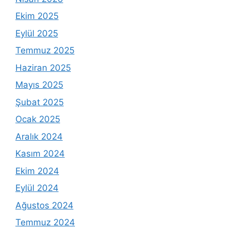
Ekim 2025
Eylül 2025
Temmuz 2025
Haziran 2025
Mayıs 2025
Şubat 2025
Ocak 2025
Aralık 2024
Kasım 2024
Ekim 2024
Eylül 2024
Ağustos 2024
Temmuz 2024