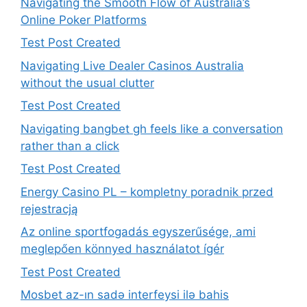
Navigating the Smooth Flow of Australia’s
Online Poker Platforms
Test Post Created
Navigating Live Dealer Casinos Australia
without the usual clutter
Test Post Created
Navigating bangbet gh feels like a conversation
rather than a click
Test Post Created
Energy Casino PL – kompletny poradnik przed
rejestracją
Az online sportfogadás egyszerűsége, ami
meglepően könnyed használatot ígér
Test Post Created
Mosbet az-ın sadə interfeysi ilə bahis