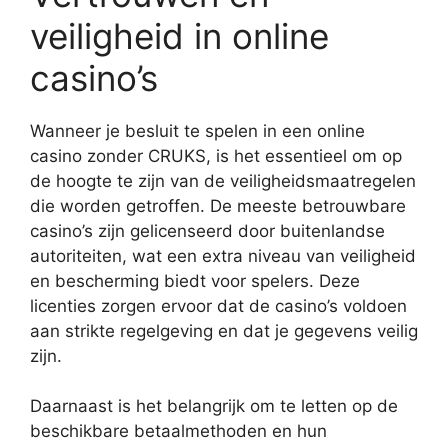
veiligheid in online
casino’s
Wanneer je besluit te spelen in een online
casino zonder CRUKS, is het essentieel om op
de hoogte te zijn van de veiligheidsmaatregelen
die worden getroffen. De meeste betrouwbare
casino’s zijn gelicenseerd door buitenlandse
autoriteiten, wat een extra niveau van veiligheid
en bescherming biedt voor spelers. Deze
licenties zorgen ervoor dat de casino’s voldoen
aan strikte regelgeving en dat je gegevens veilig
zijn.
Daarnaast is het belangrijk om te letten op de
beschikbare betaalmethoden en hun