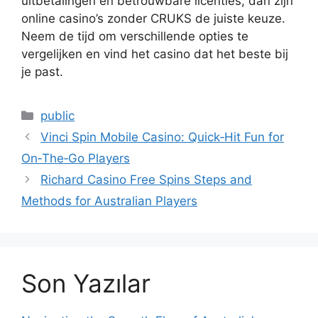
uitbetalingen en betrouwbare licenties, dan zijn
online casino’s zonder CRUKS de juiste keuze.
Neem de tijd om verschillende opties te
vergelijken en vind het casino dat het beste bij
je past.
Kategoriler
public
Vinci Spin Mobile Casino: Quick‑Hit Fun for
On‑The‑Go Players
Richard Casino Free Spins Steps and
Methods for Australian Players
Son Yazılar