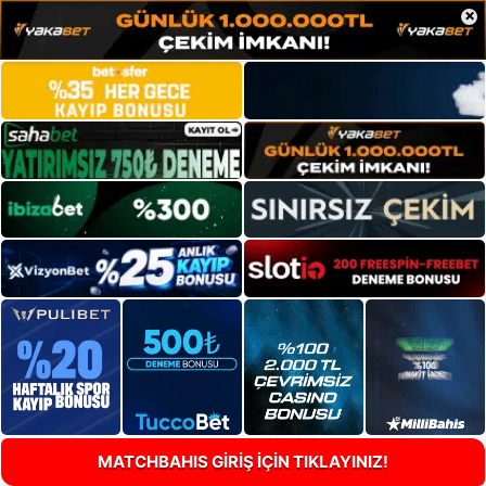
×
MATCHBAHIS GİRİŞ İÇİN TIKLAYINIZ!