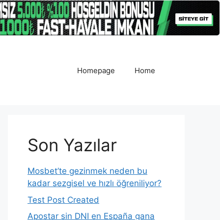
Homepage
Home
Son Yazılar
Mosbet’te gezinmek neden bu
kadar sezgisel ve hızlı öğreniliyor?
Test Post Created
Apostar sin DNI en España gana