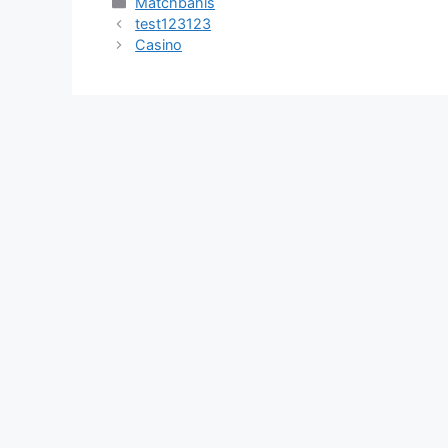
Kategoriler
Matchbahis
test123123
Casino