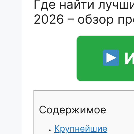
Где найти лучш
2026 – обзор п
И
Содержимое
Крупнейшие