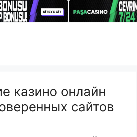
ие казино онлайн
роверенных сайтов