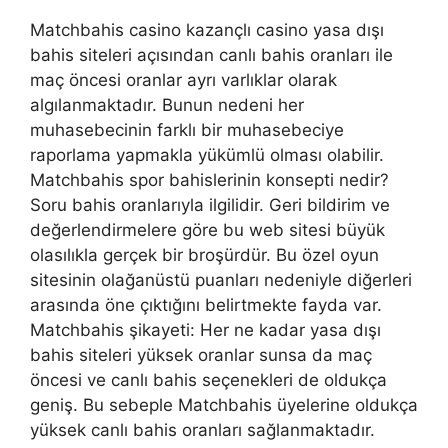
Matchbahis casino kazançlı casino yasa dışı
bahis siteleri açısından canlı bahis oranları ile
maç öncesi oranlar ayrı varlıklar olarak
algılanmaktadır. Bunun nedeni her
muhasebecinin farklı bir muhasebeciye
raporlama yapmakla yükümlü olması olabilir.
Matchbahis spor bahislerinin konsepti nedir?
Soru bahis oranlarıyla ilgilidir. Geri bildirim ve
değerlendirmelere göre bu web sitesi büyük
olasılıkla gerçek bir broşürdür. Bu özel oyun
sitesinin olağanüstü puanları nedeniyle diğerleri
arasında öne çıktığını belirtmekte fayda var.
Matchbahis şikayeti: Her ne kadar yasa dışı
bahis siteleri yüksek oranlar sunsa da maç
öncesi ve canlı bahis seçenekleri de oldukça
geniş. Bu sebeple Matchbahis üyelerine oldukça
yüksek canlı bahis oranları sağlanmaktadır.