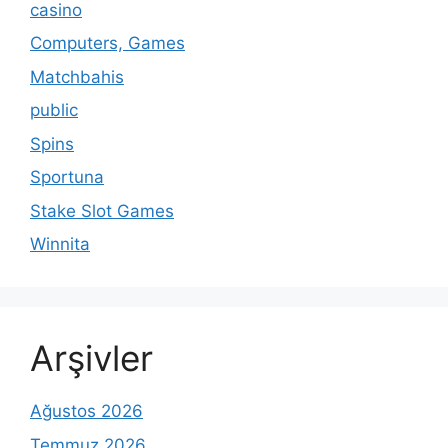
casino
Computers, Games
Matchbahis
public
Spins
Sportuna
Stake Slot Games
Winnita
Arşivler
Ağustos 2026
Temmuz 2026