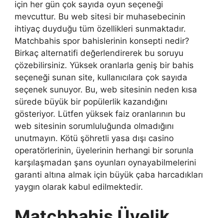
için her gün çok sayıda oyun seçeneği
mevcuttur. Bu web sitesi bir muhasebecinin
ihtiyaç duyduğu tüm özellikleri sunmaktadır.
Matchbahis spor bahislerinin konsepti nedir?
Birkaç alternatifi değerlendirerek bu soruyu
çözebilirsiniz. Yüksek oranlarla geniş bir bahis
seçeneği sunan site, kullanıcılara çok sayıda
seçenek sunuyor. Bu, web sitesinin neden kısa
sürede büyük bir popülerlik kazandığını
gösteriyor. Lütfen yüksek faiz oranlarının bu
web sitesinin sorumluluğunda olmadığını
unutmayın. Kötü şöhretli yasa dışı casino
operatörlerinin, üyelerinin herhangi bir sorunla
karşılaşmadan şans oyunları oynayabilmelerini
garanti altına almak için büyük çaba harcadıkları
yaygın olarak kabul edilmektedir.
Matchbahis Üyelik