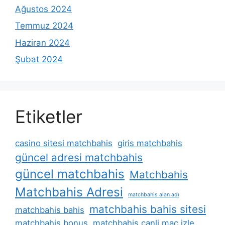
Ağustos 2024
Temmuz 2024
Haziran 2024
Şubat 2024
Etiketler
casino sitesi matchbahis
giris matchbahis
güncel adresi matchbahis
güncel matchbahis
Matchbahis
Matchbahis Adresi
matchbahis alan adı
matchbahis bahis sitesi
matchbahis bahis
matchbahis bonus
matchbahis canli maç izle