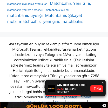
Matchbahis Yeni Giriş
matchbahis uygulama avantajları
matchbahis yöntem personeli
matchbahis üyeleri
matchbahis üyeliği
Matchbahis Şikayet
mobil matchbahis
yeni giris matchbahis
Avrasya'nın en büyük reklam platformunda olmak için
Microsoft Teams:
reklam@avrasyamarketing.com
adresimizden veya Telegram: @Avrasyamarketing
adresimizden irtibat kurabilirsiniz. (Tek iletişim
adreslerimiz teams / telegram ve mail adresimizdir.
Harici hiçbir iletişim adresimiz bulunmamaktadır.
Lütfen itibar etmeyiniz.) Türkiye yasalarına göre 7258
sayılı kanun uyarınca yasa dışı bahis oynamanın
cezaları mevcuttur. Şu an bulunduğunuz site hiç bir
şekilde illegal bahis oyunları oynatmıyor ve oynamaya
aracı olmuyordur.
betcas
|
lidyabetgit
|
ninbet
|
misalibet
|
slotcum
|
1king
|
zergcasino
|
×
casinoramada
"