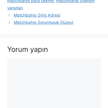
matchbahis para çekme
,
matchbahis üyeliğin
yararları
Matchbahis Giriş Adresi
Matchbahis Sorumluluk Düzeyi
Yorum yapın
Yorum