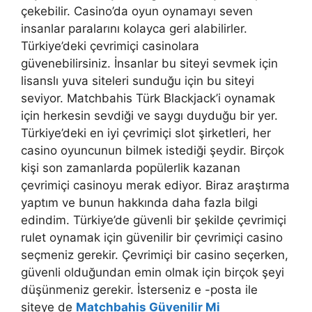
çekebilir. Casino’da oyun oynamayı seven
insanlar paralarını kolayca geri alabilirler.
Türkiye’deki çevrimiçi casinolara
güvenebilirsiniz. İnsanlar bu siteyi sevmek için
lisanslı yuva siteleri sunduğu için bu siteyi
seviyor. Matchbahis Türk Blackjack’i oynamak
için herkesin sevdiği ve saygı duyduğu bir yer.
Türkiye’deki en iyi çevrimiçi slot şirketleri, her
casino oyuncunun bilmek istediği şeydir. Birçok
kişi son zamanlarda popülerlik kazanan
çevrimiçi casinoyu merak ediyor. Biraz araştırma
yaptım ve bunun hakkında daha fazla bilgi
edindim. Türkiye’de güvenli bir şekilde çevrimiçi
rulet oynamak için güvenilir bir çevrimiçi casino
seçmeniz gerekir. Çevrimiçi bir casino seçerken,
güvenli olduğundan emin olmak için birçok şeyi
düşünmeniz gerekir. İsterseniz e -posta ile
siteye de
Matchbahis Güvenilir Mi