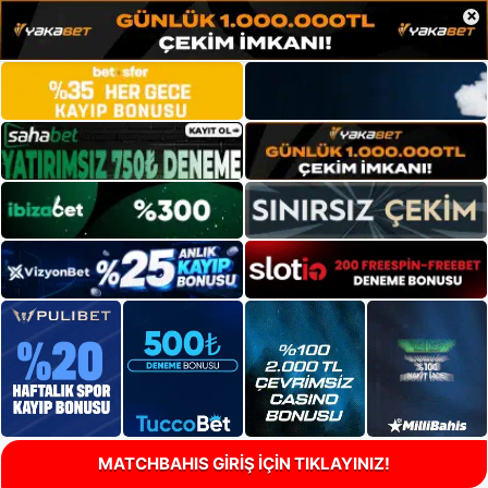
×
MATCHBAHIS GİRİŞ İÇİN TIKLAYINIZ!