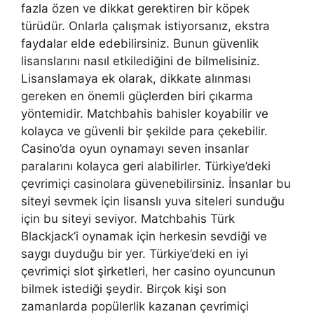
fazla özen ve dikkat gerektiren bir köpek
türüdür. Onlarla çalışmak istiyorsanız, ekstra
faydalar elde edebilirsiniz. Bunun güvenlik
lisanslarını nasıl etkilediğini de bilmelisiniz.
Lisanslamaya ek olarak, dikkate alınması
gereken en önemli güçlerden biri çıkarma
yöntemidir. Matchbahis bahisler koyabilir ve
kolayca ve güvenli bir şekilde para çekebilir.
Casino’da oyun oynamayı seven insanlar
paralarını kolayca geri alabilirler. Türkiye’deki
çevrimiçi casinolara güvenebilirsiniz. İnsanlar bu
siteyi sevmek için lisanslı yuva siteleri sunduğu
için bu siteyi seviyor. Matchbahis Türk
Blackjack’i oynamak için herkesin sevdiği ve
saygı duyduğu bir yer. Türkiye’deki en iyi
çevrimiçi slot şirketleri, her casino oyuncunun
bilmek istediği şeydir. Birçok kişi son
zamanlarda popülerlik kazanan çevrimiçi