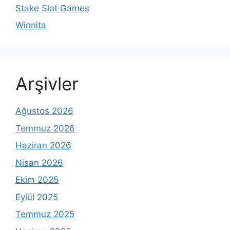
Stake Slot Games
Winnita
Arşivler
Ağustos 2026
Temmuz 2026
Haziran 2026
Nisan 2026
Ekim 2025
Eylül 2025
Temmuz 2025