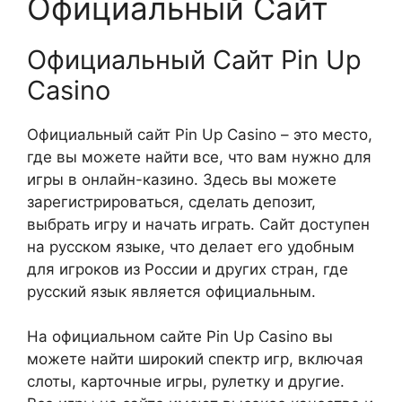
Официальный Сайт
Официальный Сайт Pin Up
Casino
Официальный сайт Pin Up Casino – это место,
где вы можете найти все, что вам нужно для
игры в онлайн-казино. Здесь вы можете
зарегистрироваться, сделать депозит,
выбрать игру и начать играть. Сайт доступен
на русском языке, что делает его удобным
для игроков из России и других стран, где
русский язык является официальным.
На официальном сайте Pin Up Casino вы
можете найти широкий спектр игр, включая
слоты, карточные игры, рулетку и другие.