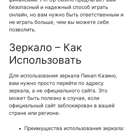
безопасный и надежный способ играть
онлайн, но вам нужно быть ответственным и
не играть больше, чем вы можете себе
позволить.
Зеркало – Как
Использовать
Для использования зеркала Пинап Казино,
вам нужно просто перейти по адресу
зеркала, а не официального сайта. Это
может быть полезно в случае, если
официальный сайт заблокирован в вашей
стране или регионе.
Преимущества использования зеркала: