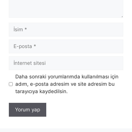
İsim
E-
posta
İnternet
sitesi
Daha sonraki yorumlarımda kullanılması için
adım, e-posta adresim ve site adresim bu
tarayıcıya kaydedilsin.