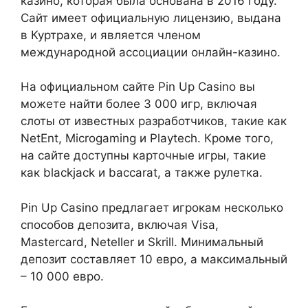
казино, которая была основана в 2016 году.
Сайт имеет официальную лицензию, выдана
в Куртрахе, и является членом
международной ассоциации онлайн-казино.
На официальном сайте Pin Up Casino вы
можете найти более 3 000 игр, включая
слоты от известных разработчиков, такие как
NetEnt, Microgaming и Playtech. Кроме того,
на сайте доступны карточные игры, такие
как blackjack и baccarat, а также рулетка.
Pin Up Casino предлагает игрокам несколько
способов депозита, включая Visa,
Mastercard, Neteller и Skrill. Минимальный
депозит составляет 10 евро, а максимальный
– 10 000 евро.