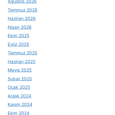
Ağustos 2026
Temmuz 2026
Haziran 2026
Nisan 2026
Ekim 2025
Eylül 2025
Temmuz 2025
Haziran 2025
Mayıs 2025
Şubat 2025
Ocak 2025
Aralık 2024
Kasım 2024
Ekim 2024