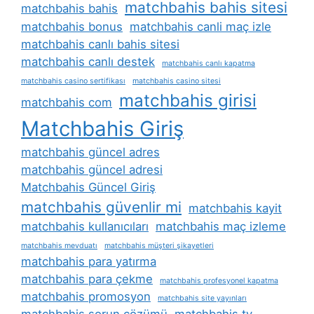
matchbahis bahis sitesi
matchbahis bahis
matchbahis bonus
matchbahis canli maç izle
matchbahis canlı bahis sitesi
matchbahis canlı destek
matchbahis canlı kapatma
matchbahis casino sertifikası
matchbahis casino sitesi
matchbahis girisi
matchbahis com
Matchbahis Giriş
matchbahis güncel adres
matchbahis güncel adresi
Matchbahis Güncel Giriş
matchbahis güvenlir mi
matchbahis kayit
matchbahis kullanıcıları
matchbahis maç izleme
matchbahis mevduatı
matchbahis müşteri şikayetleri
matchbahis para yatırma
matchbahis para çekme
matchbahis profesyonel kapatma
matchbahis promosyon
matchbahis site yayınları