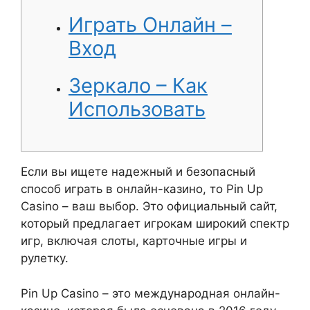
Играть Онлайн –
Вход
Зеркало – Как
Использовать
Если вы ищете надежный и безопасный
способ играть в онлайн-казино, то Pin Up
Casino – ваш выбор. Это официальный сайт,
который предлагает игрокам широкий спектр
игр, включая слоты, карточные игры и
рулетку.
Pin Up Casino – это международная онлайн-