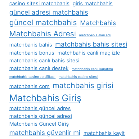
casino sitesi matchbahis
giris matchbahis
güncel adresi matchbahis
güncel matchbahis
Matchbahis
Matchbahis Adresi
matchbahis alan adı
matchbahis bahis sitesi
matchbahis bahis
matchbahis bonus
matchbahis canli maç izle
matchbahis canlı bahis sitesi
matchbahis canlı destek
matchbahis canlı kapatma
matchbahis casino sertifikası
matchbahis casino sitesi
matchbahis girisi
matchbahis com
Matchbahis Giriş
matchbahis güncel adres
matchbahis güncel adresi
Matchbahis Güncel Giriş
matchbahis güvenlir mi
matchbahis kayit