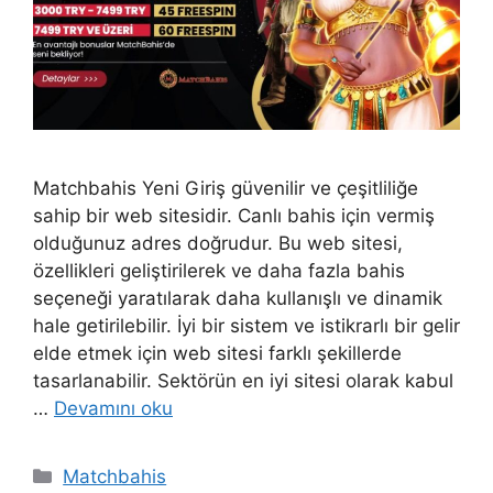
Matchbahis Yeni Giriş güvenilir ve çeşitliliğe
sahip bir web sitesidir. Canlı bahis için vermiş
olduğunuz adres doğrudur. Bu web sitesi,
özellikleri geliştirilerek ve daha fazla bahis
seçeneği yaratılarak daha kullanışlı ve dinamik
hale getirilebilir. İyi bir sistem ve istikrarlı bir gelir
elde etmek için web sitesi farklı şekillerde
tasarlanabilir. Sektörün en iyi sitesi olarak kabul
…
Devamını oku
Kategoriler
Matchbahis