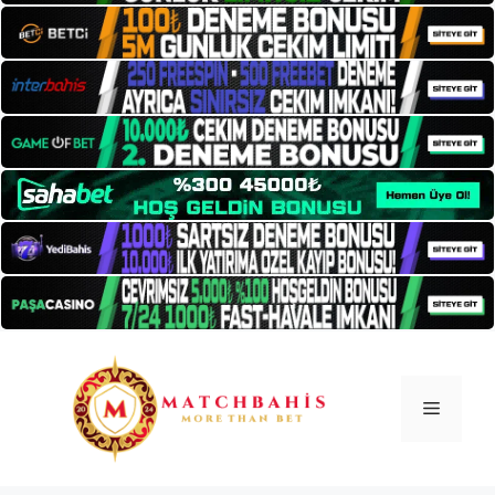
İçeriğe
atla
Menü