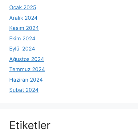
Ocak 2025
Aralık 2024
Kasım 2024
Ekim 2024
Eylül 2024
Ağustos 2024
Temmuz 2024
Haziran 2024
Şubat 2024
Etiketler