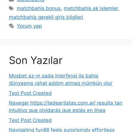
Etiketler
matchbahis bonus
,
matchbahis ek i̇şlemler
,
matchbahis gerekli giriş bilgileri
Yorum yap
Son Yazılar
Mosbet az-ın sadə interfeysi ilə bahis
dünyasına rahat addım atmaq mümkün olur
Test Post Created
Navegar https://tedeartistas.com.ar/ resulta tan
intuitivo que olvidarás que estás en línea
Test Post Created
Navigating fun88 feels surprisingly effortless