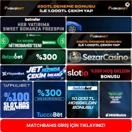
×
MATCHBAHIS GİRİŞ İÇİN TIKLAYINIZ!