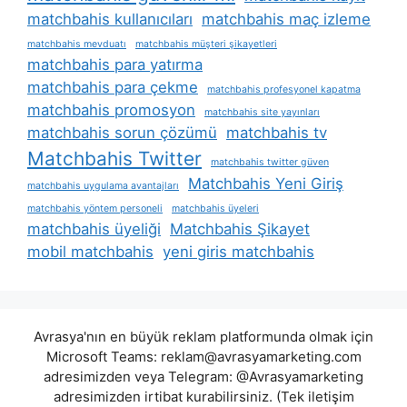
matchbahis kullanıcıları
matchbahis maç izleme
matchbahis mevduatı
matchbahis müşteri şikayetleri
matchbahis para yatırma
matchbahis para çekme
matchbahis profesyonel kapatma
matchbahis promosyon
matchbahis site yayınları
matchbahis sorun çözümü
matchbahis tv
Matchbahis Twitter
matchbahis twitter güven
Matchbahis Yeni Giriş
matchbahis uygulama avantajları
matchbahis yöntem personeli
matchbahis üyeleri
matchbahis üyeliği
Matchbahis Şikayet
mobil matchbahis
yeni giris matchbahis
Avrasya'nın en büyük reklam platformunda olmak için
Microsoft Teams:
reklam@avrasyamarketing.com
adresimizden veya Telegram: @Avrasyamarketing
adresimizden irtibat kurabilirsiniz. (Tek iletişim