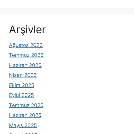
Arşivler
Ağustos 2026
Temmuz 2026
Haziran 2026
Nisan 2026
Ekim 2025
Eylül 2025
Temmuz 2025
Haziran 2025
Mayıs 2025