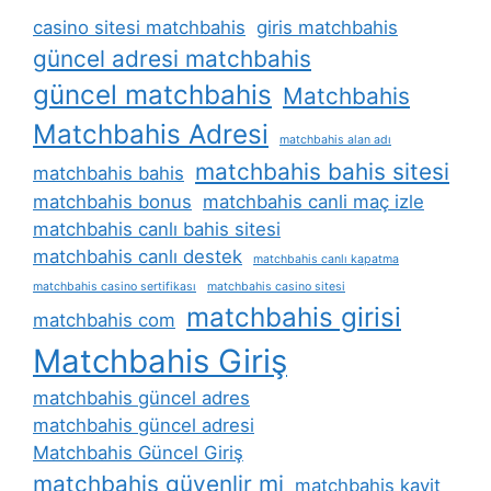
casino sitesi matchbahis
giris matchbahis
güncel adresi matchbahis
güncel matchbahis
Matchbahis
Matchbahis Adresi
matchbahis alan adı
matchbahis bahis sitesi
matchbahis bahis
matchbahis bonus
matchbahis canli maç izle
matchbahis canlı bahis sitesi
matchbahis canlı destek
matchbahis canlı kapatma
matchbahis casino sertifikası
matchbahis casino sitesi
matchbahis girisi
matchbahis com
Matchbahis Giriş
matchbahis güncel adres
matchbahis güncel adresi
Matchbahis Güncel Giriş
matchbahis güvenlir mi
matchbahis kayit