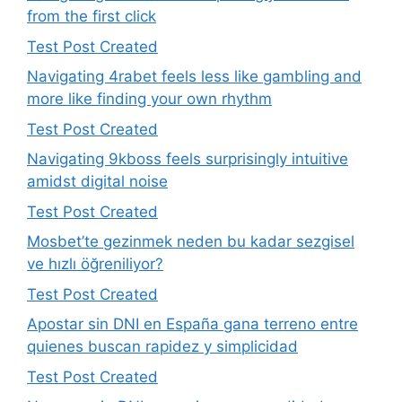
from the first click
Test Post Created
Navigating 4rabet feels less like gambling and
more like finding your own rhythm
Test Post Created
Navigating 9kboss feels surprisingly intuitive
amidst digital noise
Test Post Created
Mosbet’te gezinmek neden bu kadar sezgisel
ve hızlı öğreniliyor?
Test Post Created
Apostar sin DNI en España gana terreno entre
quienes buscan rapidez y simplicidad
Test Post Created