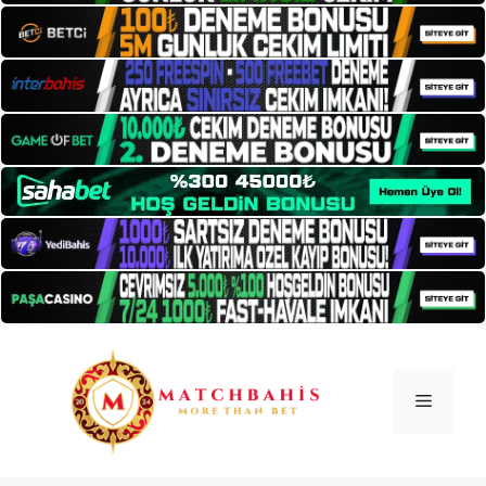
İçeriğe
atla
Menü