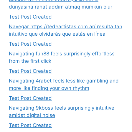
dünyasına rahat addım atmaq mümkün olur
Test Post Created
Navegar https://tedeartistas.com.ar/ resulta tan
intuitivo que olvidarás que estás en línea
Test Post Created
Navigating fun88 feels surprisingly effortless
from the first click
Test Post Created
Navigating 4rabet feels less like gambling and
more like finding your own rhythm
Test Post Created
Navigating 9kboss feels surprisingly intuitive
amidst digital noise
Test Post Created