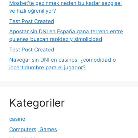
Mosbet’te gezinmek neden bu kadar sezgisel
ve hızlı öğreniliyor?
Test Post Created
Apostar sin DNI en España gana terreno entre
quienes buscan rapidez y simplicidad
Test Post Created
Navegar sin DNI en casinos: ¿comodidad o
incertidumbre para el jugador?
Kategoriler
casino
Computers, Games