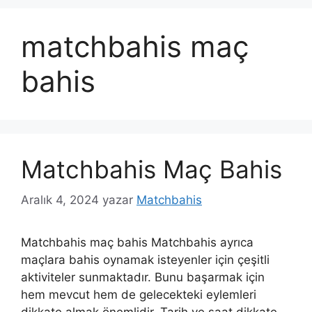
matchbahis maç
bahis
Matchbahis Maç Bahis
Aralık 4, 2024
yazar
Matchbahis
Matchbahis maç bahis Matchbahis ayrıca
maçlara bahis oynamak isteyenler için çeşitli
aktiviteler sunmaktadır. Bunu başarmak için
hem mevcut hem de gelecekteki eylemleri