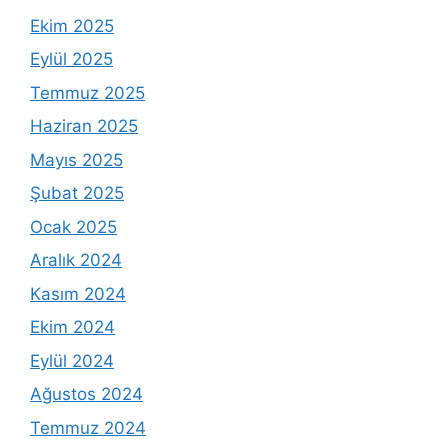
Ekim 2025
Eylül 2025
Temmuz 2025
Haziran 2025
Mayıs 2025
Şubat 2025
Ocak 2025
Aralık 2024
Kasım 2024
Ekim 2024
Eylül 2024
Ağustos 2024
Temmuz 2024