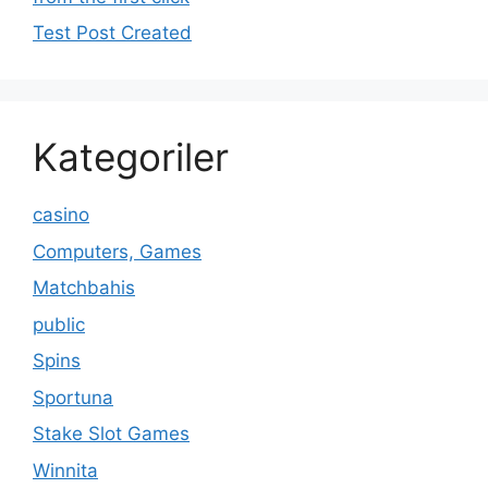
Test Post Created
Kategoriler
casino
Computers, Games
Matchbahis
public
Spins
Sportuna
Stake Slot Games
Winnita