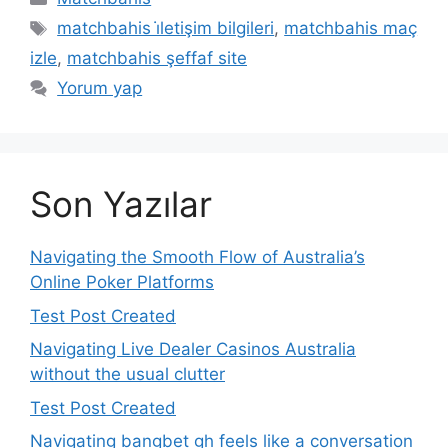
Etiketler
matchbahis i̇letişim bilgileri
,
matchbahis maç
izle
,
matchbahis şeffaf site
Yorum yap
Son Yazılar
Navigating the Smooth Flow of Australia’s
Online Poker Platforms
Test Post Created
Navigating Live Dealer Casinos Australia
without the usual clutter
Test Post Created
Navigating bangbet gh feels like a conversation