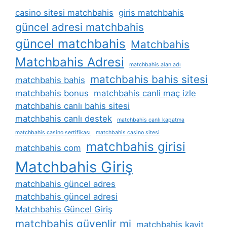
casino sitesi matchbahis
giris matchbahis
güncel adresi matchbahis
güncel matchbahis
Matchbahis
Matchbahis Adresi
matchbahis alan adı
matchbahis bahis sitesi
matchbahis bahis
matchbahis bonus
matchbahis canli maç izle
matchbahis canlı bahis sitesi
matchbahis canlı destek
matchbahis canlı kapatma
matchbahis casino sertifikası
matchbahis casino sitesi
matchbahis girisi
matchbahis com
Matchbahis Giriş
matchbahis güncel adres
matchbahis güncel adresi
Matchbahis Güncel Giriş
matchbahis güvenlir mi
matchbahis kayit