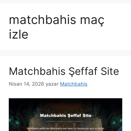
matchbahis maç
izle
Matchbahis Şeffaf Site
Nisan 14, 2026
yazar
Matchbahis