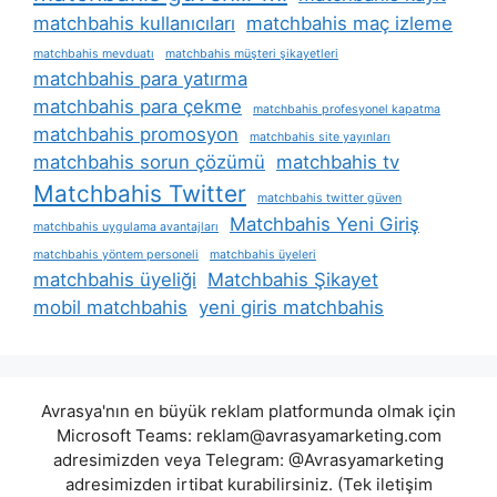
matchbahis kullanıcıları
matchbahis maç izleme
matchbahis mevduatı
matchbahis müşteri şikayetleri
matchbahis para yatırma
matchbahis para çekme
matchbahis profesyonel kapatma
matchbahis promosyon
matchbahis site yayınları
matchbahis sorun çözümü
matchbahis tv
Matchbahis Twitter
matchbahis twitter güven
Matchbahis Yeni Giriş
matchbahis uygulama avantajları
matchbahis yöntem personeli
matchbahis üyeleri
matchbahis üyeliği
Matchbahis Şikayet
mobil matchbahis
yeni giris matchbahis
Avrasya'nın en büyük reklam platformunda olmak için
Microsoft Teams:
reklam@avrasyamarketing.com
adresimizden veya Telegram: @Avrasyamarketing
adresimizden irtibat kurabilirsiniz. (Tek iletişim