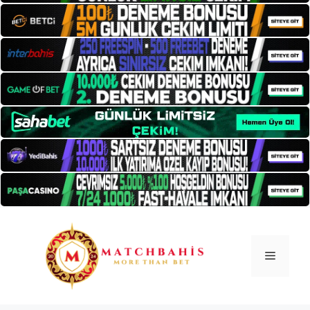
İçeriğe
atla
Menü