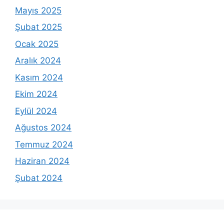
Mayıs 2025
Şubat 2025
Ocak 2025
Aralık 2024
Kasım 2024
Ekim 2024
Eylül 2024
Ağustos 2024
Temmuz 2024
Haziran 2024
Şubat 2024