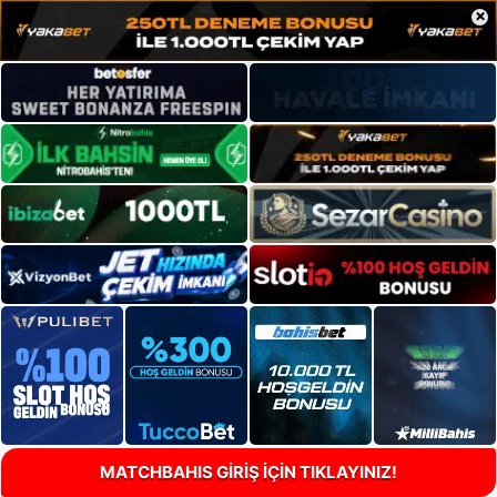
×
MATCHBAHIS GİRİŞ İÇİN TIKLAYINIZ!