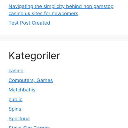
Navigating the simplicity behind non gamstop
casino uk sites for newcomers
Test Post Created
Kategoriler
casino
Computers, Games
Matchbahis
public
Spins
Sportuna