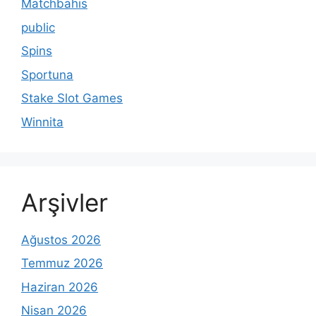
Matchbahis
public
Spins
Sportuna
Stake Slot Games
Winnita
Arşivler
Ağustos 2026
Temmuz 2026
Haziran 2026
Nisan 2026