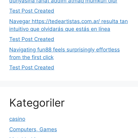
dünyasına rahat addım atmaq mümkün olur
Test Post Created
Navegar https://tedeartistas.com.ar/ resulta tan
intuitivo que olvidarás que estás en línea
Test Post Created
Navigating fun88 feels surprisingly effortless
from the first click
Test Post Created
Kategoriler
casino
Computers, Games