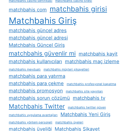
matchbahis casino sertifikası
matchbahis casino sitesi
matchbahis girisi
matchbahis com
Matchbahis Giriş
matchbahis güncel adres
matchbahis güncel adresi
Matchbahis Güncel Giriş
matchbahis güvenlir mi
matchbahis kayit
matchbahis kullanıcıları
matchbahis maç izleme
matchbahis mevduatı
matchbahis müşteri şikayetleri
matchbahis para yatırma
matchbahis para çekme
matchbahis profesyonel kapatma
matchbahis promosyon
matchbahis site yayınları
matchbahis sorun çözümü
matchbahis tv
Matchbahis Twitter
matchbahis twitter güven
Matchbahis Yeni Giriş
matchbahis uygulama avantajları
matchbahis yöntem personeli
matchbahis üyeleri
matchbahis üyeliği
Matchbahis Şikayet