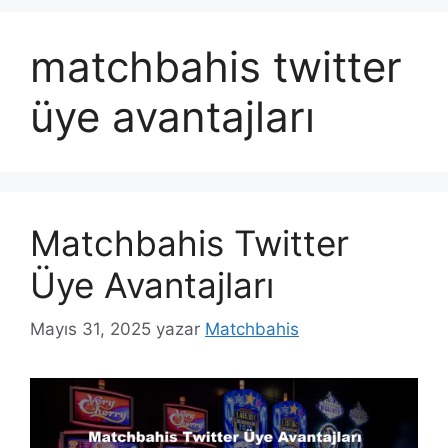
matchbahis twitter
üye avantajları
Matchbahis Twitter
Üye Avantajları
Mayıs 31, 2025
yazar
Matchbahis