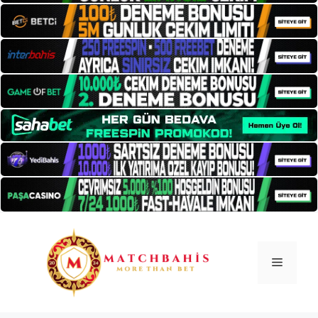
İçeriğe
atla
Menü