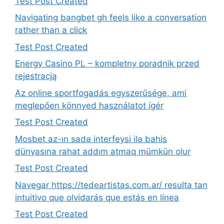
Test Post Created
Navigating bangbet gh feels like a conversation
rather than a click
Test Post Created
Energy Casino PL – kompletny poradnik przed
rejestracją
Az online sportfogadás egyszerűsége, ami
meglepően könnyed használatot ígér
Test Post Created
Mosbet az-ın sadə interfeysi ilə bahis
dünyasına rahat addım atmaq mümkün olur
Test Post Created
Navegar https://tedeartistas.com.ar/ resulta tan
intuitivo que olvidarás que estás en línea
Test Post Created