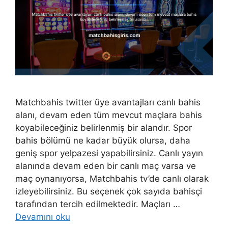
Matchbahis twitter üye avantajları canlı bahis
alanı, devam eden tüm mevcut maçlara bahis
koyabileceğiniz belirlenmiş bir alandır. Spor
bahis bölümü ne kadar büyük olursa, daha
geniş spor yelpazesi yapabilirsiniz. Canlı yayın
alanında devam eden bir canlı maç varsa ve
maç oynanıyorsa, Matchbahis tv’de canlı olarak
izleyebilirsiniz. Bu seçenek çok sayıda bahisçi
tarafından tercih edilmektedir. Maçları …
Devamını oku