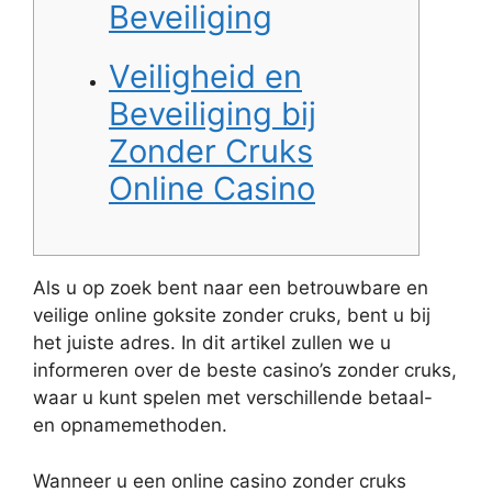
Beveiliging
Veiligheid en
Beveiliging bij
Zonder Cruks
Online Casino
Als u op zoek bent naar een betrouwbare en
veilige online goksite zonder cruks, bent u bij
het juiste adres. In dit artikel zullen we u
informeren over de beste casino’s zonder cruks,
waar u kunt spelen met verschillende betaal-
en opnamemethoden.
Wanneer u een online casino zonder cruks