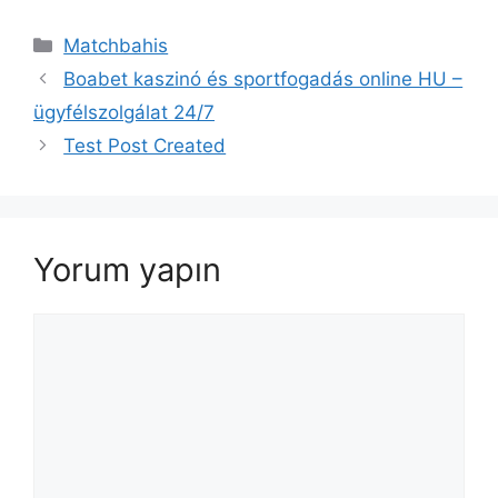
Kategoriler
Matchbahis
Boabet kaszinó és sportfogadás online HU –
ügyfélszolgálat 24/7
Test Post Created
Yorum yapın
Yorum