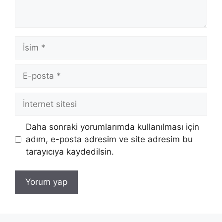
İsim
E-
posta
İnternet
sitesi
Daha sonraki yorumlarımda kullanılması için
adım, e-posta adresim ve site adresim bu
tarayıcıya kaydedilsin.