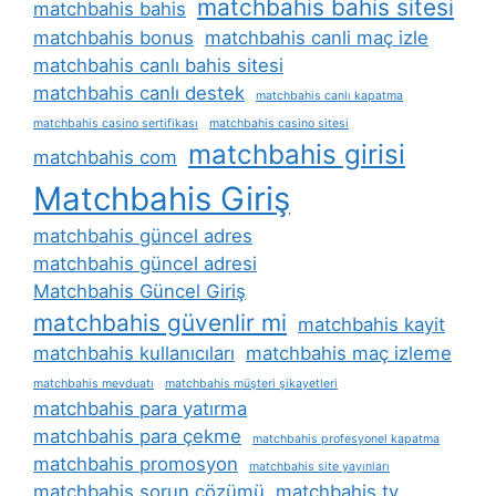
matchbahis bahis sitesi
matchbahis bahis
matchbahis bonus
matchbahis canli maç izle
matchbahis canlı bahis sitesi
matchbahis canlı destek
matchbahis canlı kapatma
matchbahis casino sertifikası
matchbahis casino sitesi
matchbahis girisi
matchbahis com
Matchbahis Giriş
matchbahis güncel adres
matchbahis güncel adresi
Matchbahis Güncel Giriş
matchbahis güvenlir mi
matchbahis kayit
matchbahis kullanıcıları
matchbahis maç izleme
matchbahis mevduatı
matchbahis müşteri şikayetleri
matchbahis para yatırma
matchbahis para çekme
matchbahis profesyonel kapatma
matchbahis promosyon
matchbahis site yayınları
matchbahis sorun çözümü
matchbahis tv