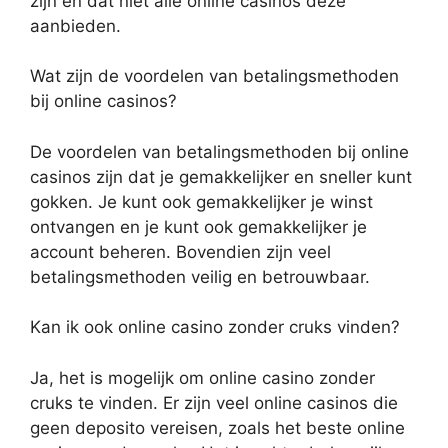
zijn en dat niet alle online casinos deze
aanbieden.
Wat zijn de voordelen van betalingsmethoden
bij online casinos?
De voordelen van betalingsmethoden bij online
casinos zijn dat je gemakkelijker en sneller kunt
gokken. Je kunt ook gemakkelijker je winst
ontvangen en je kunt ook gemakkelijker je
account beheren. Bovendien zijn veel
betalingsmethoden veilig en betrouwbaar.
Kan ik ook online casino zonder cruks vinden?
Ja, het is mogelijk om online casino zonder
cruks te vinden. Er zijn veel online casinos die
geen deposito vereisen, zoals het beste online