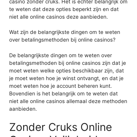
casino zonder cruks. Het is echter belangrijk om
te weten dat deze opties beperkt zijn en dat
niet alle online casinos deze aanbieden.
Wat zijn de belangrijkste dingen om te weten
over betalingsmethoden bij online casinos?
De belangrijkste dingen om te weten over
betalingsmethoden bij online casinos zijn dat je
moet weten welke opties beschikbaar zijn, dat
je moet weten hoe je winst ontvangt, en dat je
moet weten hoe je account beheren kunt.
Bovendien is het belangrijk om te weten dat
niet alle online casinos allemaal deze methoden
aanbieden.
Zonder Cruks Online