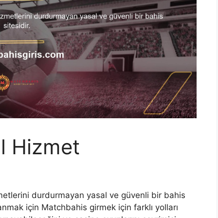
l Hizmet
tlerini durdurmayan yasal ve güvenli bir bahis
nmak için Matchbahis girmek için farklı yolları