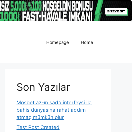
Homepage
Home
Son Yazılar
Mosbet az-ın sadə interfeysi ilə
bahis dünyasına rahat addım
atmaq mümkün olur
Test Post Created