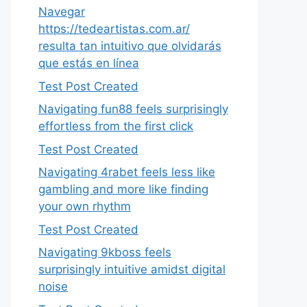
Navegar
https://tedeartistas.com.ar/
resulta tan intuitivo que olvidarás
que estás en línea
Test Post Created
Navigating fun88 feels surprisingly
effortless from the first click
Test Post Created
Navigating 4rabet feels less like
gambling and more like finding
your own rhythm
Test Post Created
Navigating 9kboss feels
surprisingly intuitive amidst digital
noise