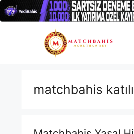
İçeriğe
atla
matchbahis katıl
Matchbahis Yasal H