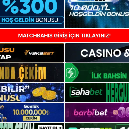
MATCHBAHIS GİRİŞ İÇİN TIKLAYINIZ!