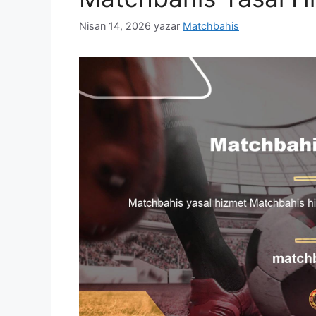
Nisan 14, 2026
yazar
Matchbahis